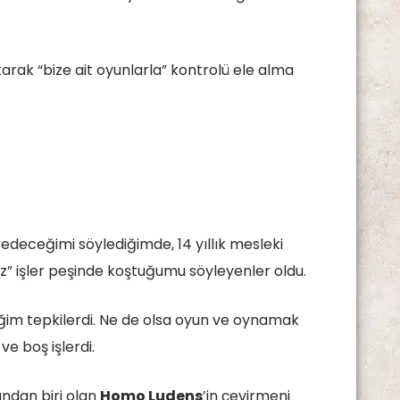
arak “bize ait oyunlarla” kontrolü ele alma
deceğimi söylediğimde, 14 yıllık mesleki
iz” işler peşinde koştuğumu söyleyenler oldu.
im tepkilerdi. Ne de olsa oyun ve oynamak
ve boş işlerdi.
ından biri olan
Homo Ludens
’in çevirmeni