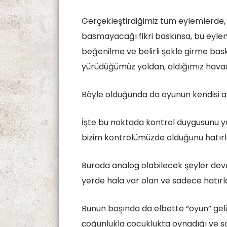
Gerçekleştirdiğimiz tüm eylemlerde,
basmayacağı fikri baskınsa, bu eylem
beğenilme ve belirli şekle girme baskı
yürüdüğümüz yoldan, aldığımız havad
Böyle olduğunda da oyunun kendisi a
İşte bu noktada kontrol duygusunu y
bizim kontrolümüzde olduğunu hatırl
Burada analog olabilecek şeyler devr
yerde hala var olan ve sadece hatır
Bunun başında da elbette “oyun” geliy
çoğunlukla çocuklukta oynadığı ve s