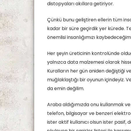
distopyaları akıllara getiriyor.
Çünkü bunu geliştiren ellerin tüm ins
kadar bir süre geçirdik yer kürede. Te
önemlisi insanlığımızı kaybedeceğimi
Her şeyin üreticinin kontrolünde oldu
yalnızca data malzemesi olarak hiss
Kuralların her gün aniden değiştiği v
muğlaklaştığı bir oyunun içindeyiz.
da emin değilim.
Araba aldığımızda onu kullanmak ve g
telefon, bilgisayar ve benzeri elektr
ister aktif kullanıcı olsun ister pasi
söyleyen bir emirler listesi ile karşı