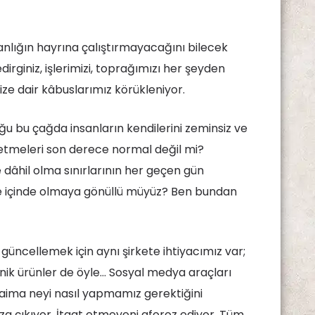
anlığın hayrına çalıştırmayacağını bilecek
dirginiz, işlerimizi, toprağımızı her şeyden
ze dair kâbuslarımız körükleniyor.
ğu bu çağda insanların kendilerini zeminsiz ve
etmeleri son derece normal değil mi?
e dâhil olma sınırlarının her geçen gün
 Ve içinde olmaya gönüllü müyüz? Ben bundan
üncellemek için aynı şirkete ihtiyacımız var;
onik ürünler de öyle… Sosyal medya araçları
f, daima neyi nasıl yapmamız gerektiğini
mıza çıkıyor. İtaat etmeyeni aforoz ediyor. Tüm