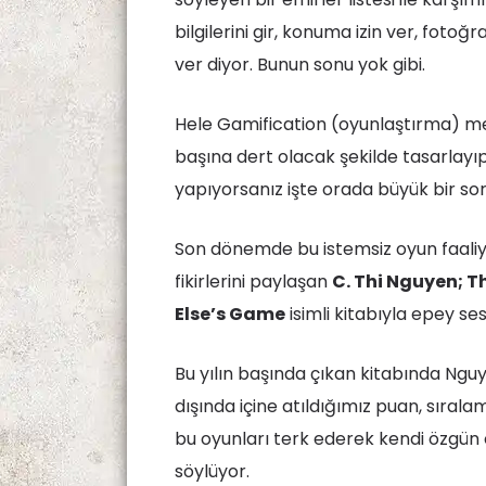
bilgilerini gir, konuma izin ver, foto
ver diyor. Bunun sonu yok gibi.
Hele Gamification (oyunlaştırma) met
başına dert olacak şekilde tasarlayıp,
yapıyorsanız işte orada büyük bir so
Son dönemde bu istemsiz oyun faaliye
fikirlerini paylaşan
C. Thi Nguyen; T
Else’s Game
isimli kitabıyla epey ses
Bu yılın başında çıkan kitabında Ngu
dışında içine atıldığımız puan, sırala
bu oyunları terk ederek kendi özgün 
söylüyor.