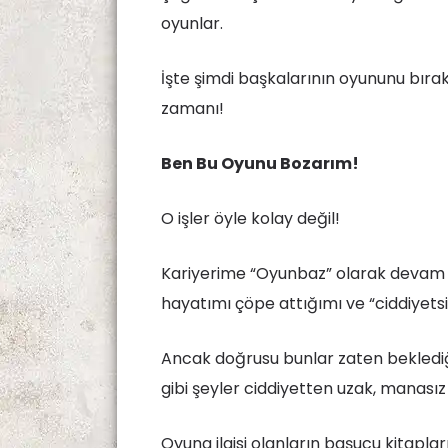
oyunlar.
İşte şimdi başkalarının oyununu bırak
zamanı!
Ben Bu Oyunu Bozarım!
O işler öyle kolay değil!
Kariyerime “Oyunbaz” olarak devam e
hayatımı çöpe attığımı ve “ciddiyets
Ancak doğrusu bunlar zaten beklediğ
gibi şeyler ciddiyetten uzak, manasız 
Oyuna ilgisi olanların başucu kitaplar