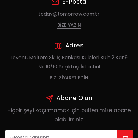
E-Posta
today@tomorrow.com.tr
BIZE YAZIN
Adres
Levent, Meltem Sk. İş Bankası Kuleleri Kule:2 Kat:9
No:10/10 Beşiktaş, İstanbul
BIZI ZIYARET EDIN
Abone Olun
Hiçbir şeyi kaçırmamak için bültenimize abone
olabilirsiniz.