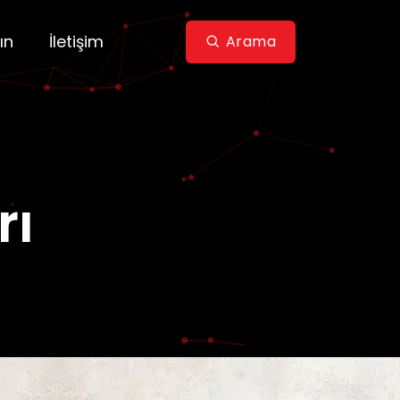
ın
İletişim
Arama
rı