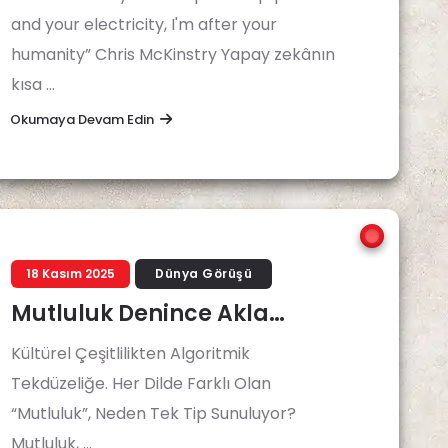
and your electricity, I'm after your
humanity” Chris McKinstry Yapay zekânın
kısa ...
Okumaya Devam Edin
18 Kasım 2025
Dünya Görüşü
Mutluluk Denince Akla…
Kültürel Çeşitlilikten Algoritmik
Tekdüzeliğe. Her Dilde Farklı Olan
“Mutluluk”, Neden Tek Tip Sunuluyor?
Mutluluk, ...