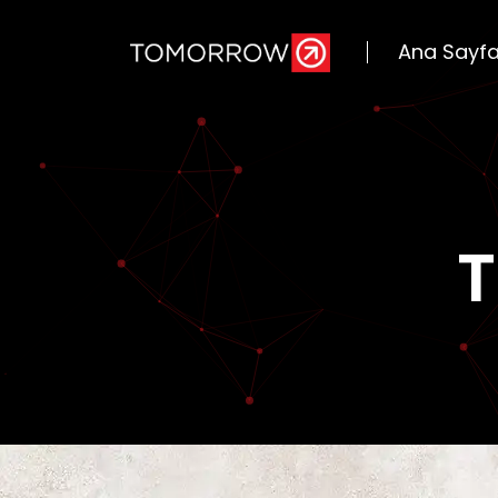
Ana Sayf
T