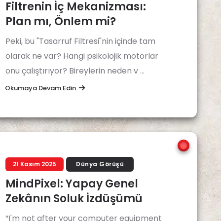
Filtrenin İç Mekanizması:
Plan mı, Önlem mi?
Peki, bu "Tasarruf Filtresi"nin içinde tam
olarak ne var? Hangi psikolojik motorlar
onu çalıştırıyor? Bireylerin neden v ...
Okumaya Devam Edin
21 Kasım 2025
Dünya Görüşü
MindPixel: Yapay Genel
Zekânın Soluk İzdüşümü
“I'm not after your computer equipment